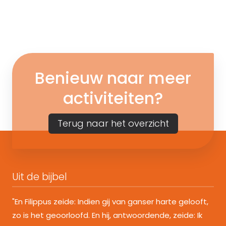
Benieuw naar meer
activiteiten?
Terug naar het overzicht
Uit de bijbel
"En Filippus zeide: Indien gij van ganser harte gelooft,
zo is het geoorloofd. En hij, antwoordende, zeide: Ik