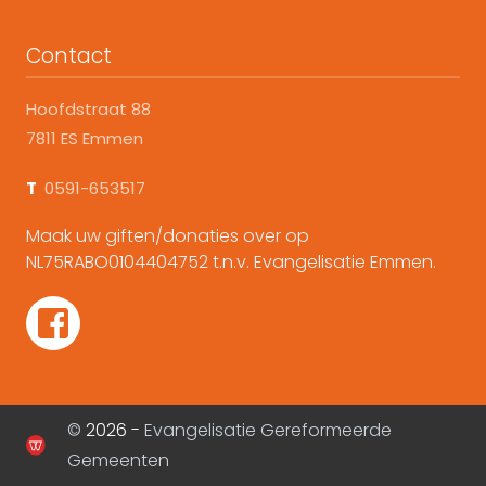
Contact
Hoofdstraat 88
7811 ES Emmen
T
0591-653517
Maak uw giften/donaties over op
NL75RABO0104404752 t.n.v. Evangelisatie Emmen.
©
2026 -
Evangelisatie Gereformeerde
Gemeenten