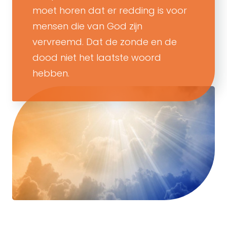
moet horen dat er redding is voor
mensen die van God zijn
vervreemd. Dat de zonde en de
dood niet het laatste woord
hebben.