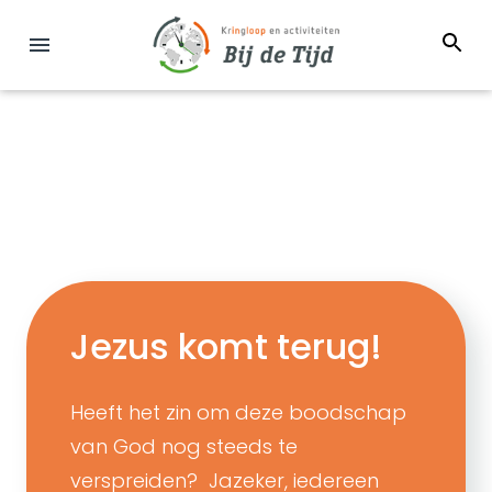
Jezus komt terug!
Heeft het zin om deze boodschap
van God nog steeds te
verspreiden? Jazeker, iedereen