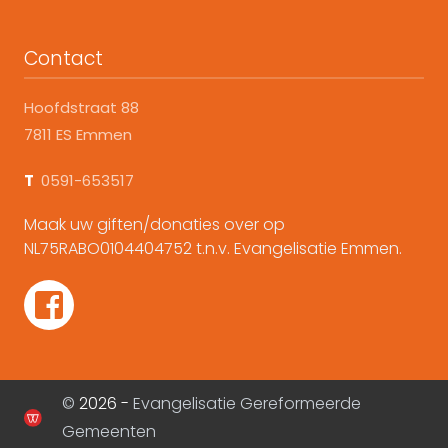
Contact
Hoofdstraat 88
7811 ES Emmen
T
0591-653517
Maak uw giften/donaties over op
NL75RABO0104404752 t.n.v. Evangelisatie Emmen.
©
2026 -
Evangelisatie Gereformeerde
Gemeenten