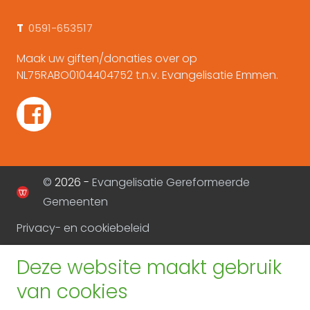
T
0591-653517
Maak uw giften/donaties over op
NL75RABO0104404752 t.n.v. Evangelisatie Emmen.
©
2026 -
Evangelisatie Gereformeerde
Gemeenten
Privacy- en cookiebeleid
Deze website maakt gebruik
van cookies