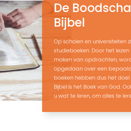
De Boodscha
Bijbel
Op scholen en universiteiten zi
studieboeken. Door het lezen
maken van opdrachten, wordt
opgedaan over een bepaald
boeken hebben dus het doel o
Bijbel is het Boek van God. Oo
u wat te leren, om alles te lere