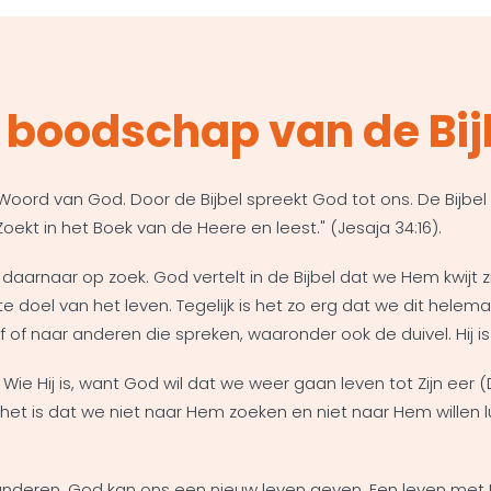
 boodschap van de Bij
Woord van God. Door de Bijbel spreekt God tot ons. De Bijbel 
Zoekt in het Boek van de Heere en leest." (Jesaja 34:16).
u daarnaar op zoek. God vertelt in de Bijbel dat we Hem kwijt zi
e doel van het leven. Tegelijk is het zo erg dat we dit hel
lf of naar anderen die spreken, waaronder ook de duivel. Hij
ie Hij is, want God wil dat we weer gaan leven tot Zijn eer 
het is dat we niet naar Hem zoeken en niet naar Hem willen lu
randeren. God kan ons een nieuw leven geven. Een leven met 