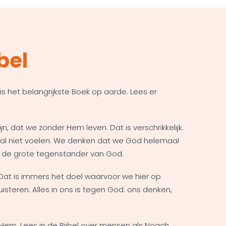
bel
is het belangrijkste Boek op aarde. Lees er
jn, dat we zonder Hem leven. Dat is verschrikkelijk.
emaal niet voelen. We denken dat we God helemaal
 is de grote tegenstander van God.
(Dat is immers het doel waarvoor we hier op
isteren. Alles in ons is tegen God: ons denken,
Hem. Lees in de Bijbel over mensen als Noach,