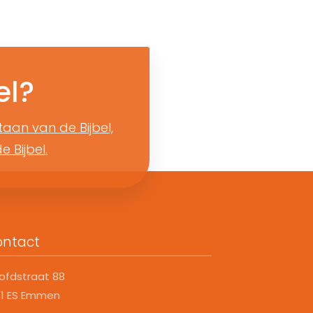
el?
taan van de Bijbel,
 Bijbel.
ontact
ofdstraat 88
11 ES Emmen