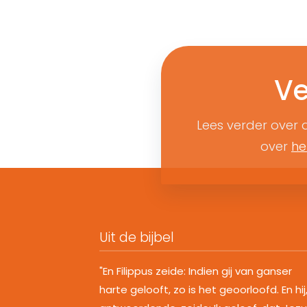
Ve
Lees verder over
over
he
Uit de bijbel
"En Filippus zeide: Indien gij van ganser
harte gelooft, zo is het geoorloofd. En hij